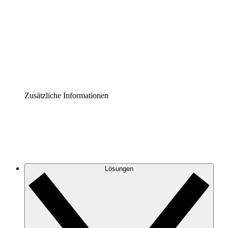
Prozess-Accelerator
Governance der Prozessdokumentation vereinheitlichen
und stärken.
Enterprise Shield
Zusätzliche Sicherheitslayer und granulare
Zugriffskontrolle.
Zusätzliche Informationen
Lösungen