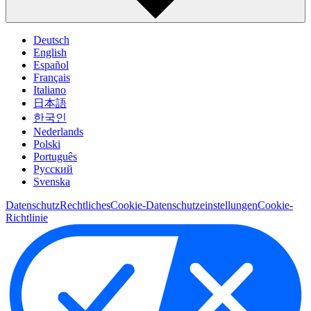
Deutsch
English
Español
Français
Italiano
日本語
한국인
Nederlands
Polski
Português
Pусский
Svenska
Datenschutz
Rechtliches
Cookie-Datenschutzeinstellungen
Cookie-
Richtlinie