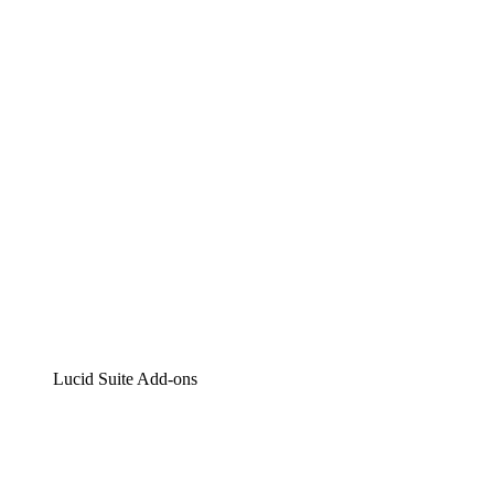
Lucidchart
Intelligente Diagrammerstellung
Lucidspark
Digitales Whiteboarding
airfocus
Produktmanagement und -roadmapping
Lucid Suite Add-ons
Cloud-Accelerator
Besseres Verständnis und Planung künftiger Cloud-
Infrastruktur-Änderungen.