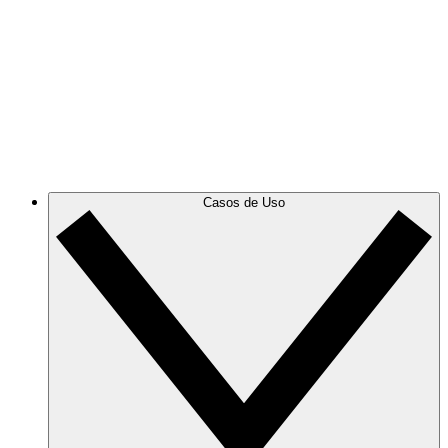
Azure
Mantente al día con tu cambiante infraestructura de
Azure con diagramas de nube precisos y dinámicos.
GCP
Crea y filtra diagramas de GCP para eliminar el
desorden y centrarte en la información que necesitas.
Casos de Uso