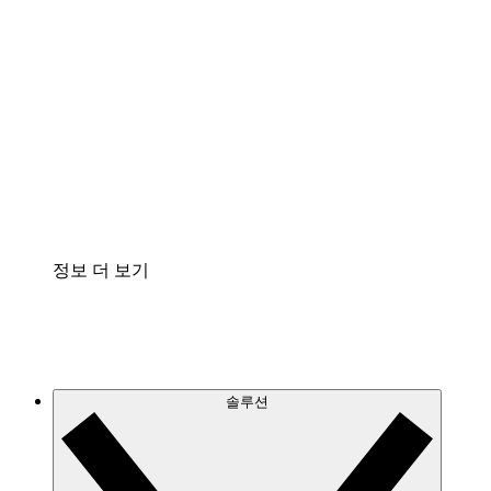
클라우드 인프라에 대한 이해도를 높이고 향후 변
화를 계획할 수 있습니다.
프로세스 액셀러레이터
프로세스 문서의 거버넌스를 표준화하고 개선할
수 있습니다.
Enterprise Shield
보안을 강화하고 세분화된 제어 계층을 추가할 수
있습니다.
정보 더 보기
솔루션