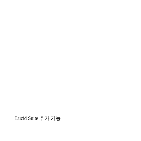
팀이 복잡성을 명확성으로 바꿀 수 있는 지능형 다
이어그램 작성 솔루션
Lucidspark
팀이 최고의 아이디어를 제시하고 실행할 수 있는
가상 화이트보드
airfocus
제품 관리 및 로드매핑
Lucid Suite 추가 기능
클라우드 액셀러레이터