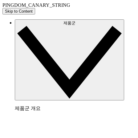
PINGDOM_CANARY_STRING
Skip to Content
제품군
제품군 개요
Lucidchart