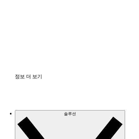
클라우드 인프라에 대한 이해도를 높이고 향후 변
화를 계획할 수 있습니다.
프로세스 액셀러레이터
프로세스 문서의 거버넌스를 표준화하고 개선할
수 있습니다.
Enterprise Shield
보안을 강화하고 세분화된 제어 계층을 추가할 수
있습니다.
정보 더 보기
솔루션