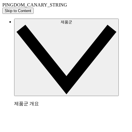
PINGDOM_CANARY_STRING
Skip to Content
제품군
제품군 개요
Lucidchart