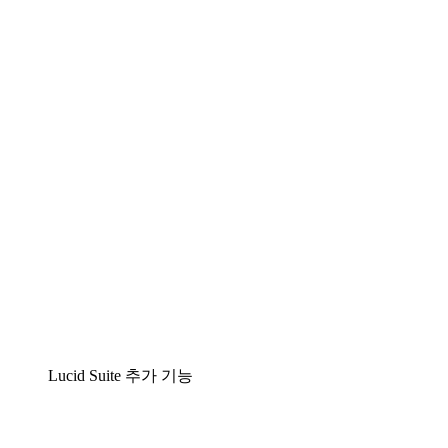
팀이 복잡성을 명확성으로 바꿀 수 있는 지능형 다
이어그램 작성 솔루션
Lucidspark
팀이 최고의 아이디어를 제시하고 실행할 수 있는
가상 화이트보드
airfocus
제품 관리 및 로드매핑
Lucid Suite 추가 기능
클라우드 액셀러레이터