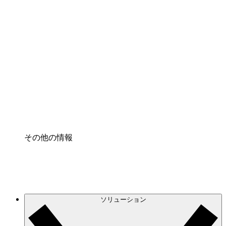
クラウドインフラに対する将来の変更をより良く
理解し、計画を立てましょう。
プロセスアクセル
プロセス文書化のガバナンスを標準化し、改善す
る。
Enterprise Shield
強化されたセキュリティと詳細な制御を追加す
る。
その他の情報
ソリューション