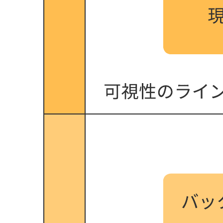
次のような用途で役立つ基本的なサービス設計図テンプレー
トです。
顧客のたどる道筋で発生するサービスやプロセス間の
つながりを視覚化する。
現在のプロセスの非効率性や弱みを見出す。
理想の (将来的な) プロセスを図式化し、カスタマーエ
クスペリエンス改善につなげる。
ユースケースに合わせて基本的なサービス設計図をカスタマ
イズするには、このテンプレートを開き、コンテンツを追加
します。
関連テンプレート