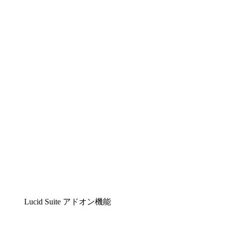
Lucidchart
複雑な内容をチームで分かりやすく理解できるイ
ンテリジェントな作図ソリューション
Lucidspark
チームが最高のアイデアを出し合い、行動につな
げられるバーチャルホワイトボード
airfocus
プロダクト管理・ロードマップツール
Lucid Suite アドオン機能
クラウドアクセル