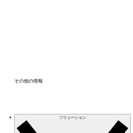
クラウドインフラに対する将来の変更をより良く
理解し、計画を立てましょう。
プロセスアクセル
プロセス文書化のガバナンスを標準化し、改善す
る。
Enterprise Shield
強化されたセキュリティと詳細な制御を追加す
る。
その他の情報
ソリューション