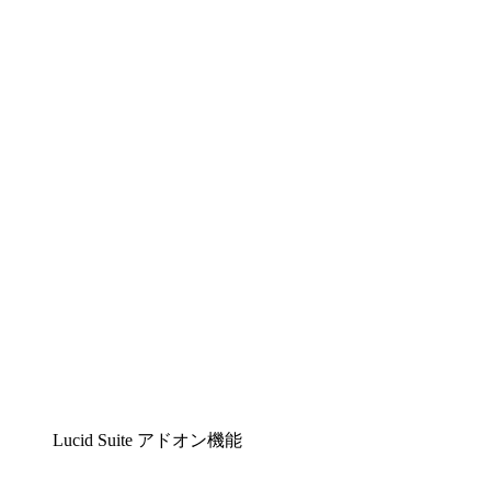
Lucidchart
複雑な内容をチームで分かりやすく理解できるイ
ンテリジェントな作図ソリューション
Lucidspark
チームが最高のアイデアを出し合い、行動につな
げられるバーチャルホワイトボード
airfocus
プロダクト管理・ロードマップツール
Lucid Suite アドオン機能
クラウドアクセル