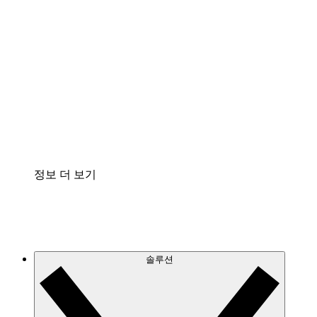
클라우드 인프라에 대한 이해도를 높이고 향후 변
화를 계획할 수 있습니다.
프로세스 액셀러레이터
프로세스 문서의 거버넌스를 표준화하고 개선할
수 있습니다.
Enterprise Shield
보안을 강화하고 세분화된 제어 계층을 추가할 수
있습니다.
정보 더 보기
솔루션