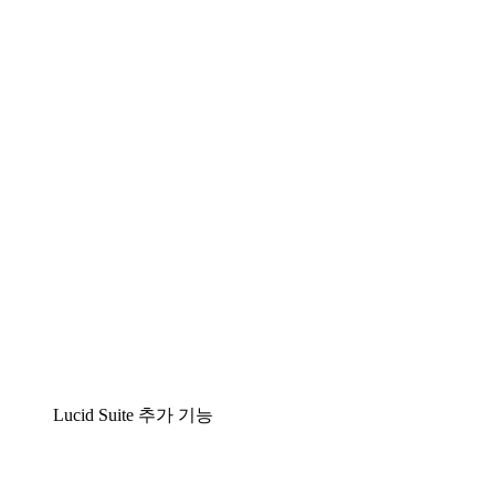
팀이 복잡성을 명확성으로 바꿀 수 있는 지능형 다
이어그램 작성 솔루션
Lucidspark
팀이 최고의 아이디어를 제시하고 실행할 수 있는
가상 화이트보드
airfocus
제품 관리 및 로드매핑
Lucid Suite 추가 기능
클라우드 액셀러레이터