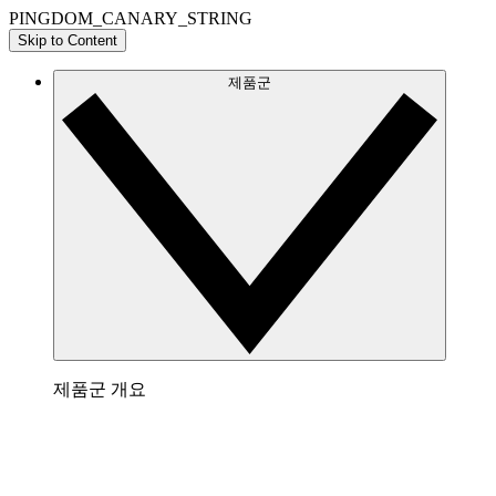
PINGDOM_CANARY_STRING
Skip to Content
제품군
제품군 개요
Lucidchart