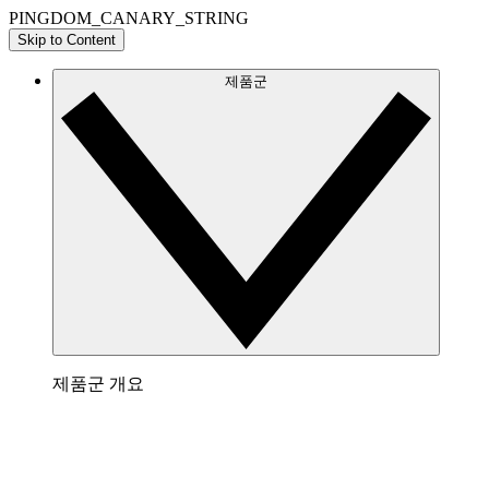
PINGDOM_CANARY_STRING
Skip to Content
제품군
제품군 개요
Lucidchart