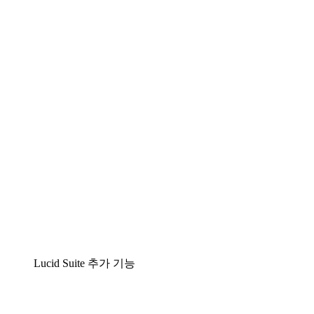
팀이 복잡성을 명확성으로 바꿀 수 있는 지능형 다
이어그램 작성 솔루션
Lucidspark
팀이 최고의 아이디어를 제시하고 실행할 수 있는
가상 화이트보드
airfocus
제품 관리 및 로드매핑
Lucid Suite 추가 기능
클라우드 액셀러레이터