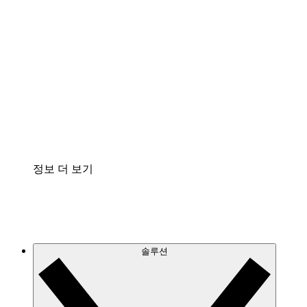
클라우드 인프라에 대한 이해도를 높이고 향후 변
화를 계획할 수 있습니다.
프로세스 액셀러레이터
프로세스 문서의 거버넌스를 표준화하고 개선할
수 있습니다.
Enterprise Shield
보안을 강화하고 세분화된 제어 계층을 추가할 수
있습니다.
정보 더 보기
솔루션