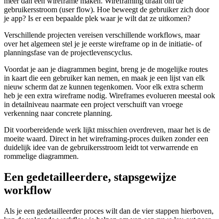
meer dan één wireframe maken. Wireframing draait om de
gebruikersstroom (user flow). Hoe beweegt de gebruiker zich door
je app? Is er een bepaalde plek waar je wilt dat ze uitkomen?
Verschillende projecten vereisen verschillende workflows, maar
over het algemeen stel je je eerste wireframe op in de initiatie- of
planningsfase van de projectlevenscyclus.
Voordat je aan je diagrammen begint, breng je de mogelijke routes
in kaart die een gebruiker kan nemen, en maak je een lijst van elk
nieuw scherm dat ze kunnen tegenkomen. Voor elk extra scherm
heb je een extra wireframe nodig. Wireframes evolueren meestal ook
in detailniveau naarmate een project verschuift van vroege
verkenning naar concrete planning.
Dit voorbereidende werk lijkt misschien overdreven, maar het is de
moeite waard. Direct in het wireframing-proces duiken zonder een
duidelijk idee van de gebruikersstroom leidt tot verwarrende en
rommelige diagrammen.
Een gedetailleerdere, stapsgewijze
workflow
Als je een gedetailleerder proces wilt dan de vier stappen hierboven,