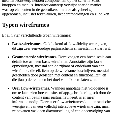
informatieontwerp hebben componenten op het scherm, zoals
knoppen en menu's. Interface-ontwerp verwijst naar de manier
waarop elementen in de gebruikersinterface als geheel zijn
opgenomen, inclusief tekstvakken, headerafbeeldingen en zijbalken.
Typen wireframes
Er zijn vier verschillende typen wireframes:
Basis-wireframes.
Ook bekend als low-fidelity weergaven,
dit zijn zeer eenvoudige paginaschema's, meestal in zwart-wit.
Geannoteerde wireframes.
Deze voegen een breed scala aan
details toe aan een basis-wireframe. Annotaties zijn korte
opmerkingen, meestal aan de zijkant of onderkant van een
wireframe, die elk item op de wireframe beschrijven, meestal
gescheiden door gebieden met content en functionaliteit, en
die (kort) de reden en het doel van elk item laten zien.
User flow-wireframes.
Wanneer annotatie niet voldoende is
om te laten zien hoe een site- of app-gebruiker logisch door de
content van pagina naar pagina navigeert, is er meer
informatie nodig. Deze user flow-wireframes kunnen statische
weergaven van een volledig interactieve wireframe zijn, maar
ze bevatten vaak een diavoorstelling of een opeenvolging van