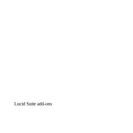
Lucidchart
Intelligente diagrammen
Lucidspark
Online whiteboard
airfocus
Product management en roadmapping
Lucid Suite add-ons
Cloud versneller
Begrijp en plan toekomstige veranderingen aan je cloud
infrastructuur beter