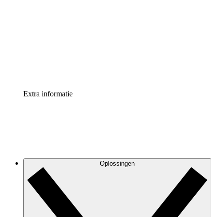
Processversneller
Standaardiseer en verbeter de beheer van
procesdocumentatie
Enterprise shield
Voeg een extra laag versterkte beveiliging en controle
toe
Extra informatie
Oplossingen