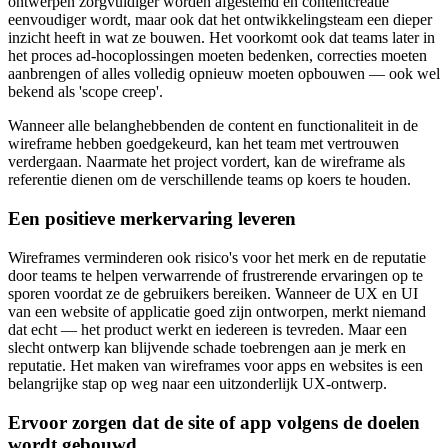
ontwerpen zorgvuldiger worden afgestemd en contentcreatie
eenvoudiger wordt, maar ook dat het ontwikkelingsteam een dieper
inzicht heeft in wat ze bouwen. Het voorkomt ook dat teams later in
het proces ad-hocoplossingen moeten bedenken, correcties moeten
aanbrengen of alles volledig opnieuw moeten opbouwen — ook wel
bekend als 'scope creep'.
Wanneer alle belanghebbenden de content en functionaliteit in de
wireframe hebben goedgekeurd, kan het team met vertrouwen
verdergaan. Naarmate het project vordert, kan de wireframe als
referentie dienen om de verschillende teams op koers te houden.
Een positieve merkervaring leveren
Wireframes verminderen ook risico's voor het merk en de reputatie
door teams te helpen verwarrende of frustrerende ervaringen op te
sporen voordat ze de gebruikers bereiken. Wanneer de UX en UI
van een website of applicatie goed zijn ontworpen, merkt niemand
dat echt — het product werkt en iedereen is tevreden. Maar een
slecht ontwerp kan blijvende schade toebrengen aan je merk en
reputatie. Het maken van wireframes voor apps en websites is een
belangrijke stap op weg naar een uitzonderlijk UX-ontwerp.
Ervoor zorgen dat de site of app volgens de doelen
wordt gebouwd