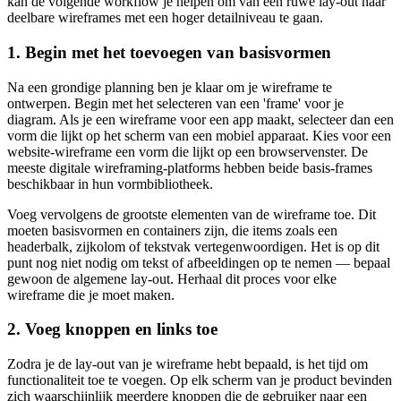
kan de volgende workflow je helpen om van een ruwe lay-out naar
deelbare wireframes met een hoger detailniveau te gaan.
1. Begin met het toevoegen van basisvormen
Na een grondige planning ben je klaar om je wireframe te
ontwerpen. Begin met het selecteren van een 'frame' voor je
diagram. Als je een wireframe voor een app maakt, selecteer dan een
vorm die lijkt op het scherm van een mobiel apparaat. Kies voor een
website-wireframe een vorm die lijkt op een browservenster. De
meeste digitale wireframing-platforms hebben beide basis-frames
beschikbaar in hun vormbibliotheek.
Voeg vervolgens de grootste elementen van de wireframe toe. Dit
moeten basisvormen en containers zijn, die items zoals een
headerbalk, zijkolom of tekstvak vertegenwoordigen. Het is op dit
punt nog niet nodig om tekst of afbeeldingen op te nemen — bepaal
gewoon de algemene lay-out. Herhaal dit proces voor elke
wireframe die je moet maken.
2. Voeg knoppen en links toe
Zodra je de lay-out van je wireframe hebt bepaald, is het tijd om
functionaliteit toe te voegen. Op elk scherm van je product bevinden
zich waarschijnlijk meerdere knoppen die de gebruiker naar een