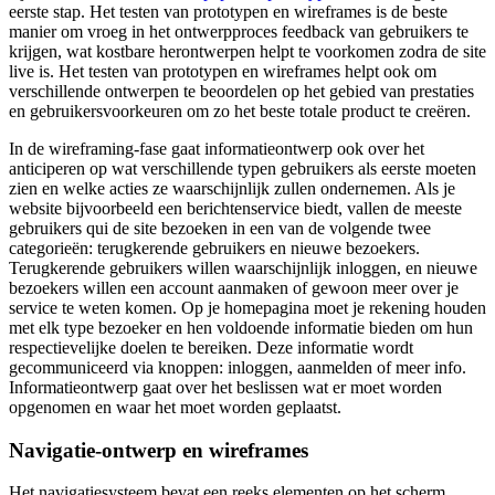
eerste stap. Het testen van prototypen en wireframes is de beste
manier om vroeg in het ontwerpproces feedback van gebruikers te
krijgen, wat kostbare herontwerpen helpt te voorkomen zodra de site
live is. Het testen van prototypen en wireframes helpt ook om
verschillende ontwerpen te beoordelen op het gebied van prestaties
en gebruikersvoorkeuren om zo het beste totale product te creëren.
In de wireframing-fase gaat informatieontwerp ook over het
anticiperen op wat verschillende typen gebruikers als eerste moeten
zien en welke acties ze waarschijnlijk zullen ondernemen. Als je
website bijvoorbeeld een berichtenservice biedt, vallen de meeste
gebruikers qui de site bezoeken in een van de volgende twee
categorieën: terugkerende gebruikers en nieuwe bezoekers.
Terugkerende gebruikers willen waarschijnlijk inloggen, en nieuwe
bezoekers willen een account aanmaken of gewoon meer over je
service te weten komen. Op je homepagina moet je rekening houden
met elk type bezoeker en hen voldoende informatie bieden om hun
respectievelijke doelen te bereiken. Deze informatie wordt
gecommuniceerd via knoppen: inloggen, aanmelden of meer info.
Informatieontwerp gaat over het beslissen wat er moet worden
opgenomen en waar het moet worden geplaatst.
Navigatie-ontwerp en wireframes
Het navigatiesysteem bevat een reeks elementen op het scherm