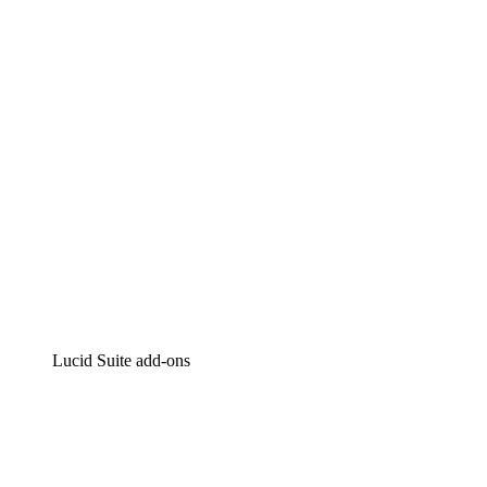
Intelligente diagrammen
Lucidspark
Online whiteboard
airfocus
Product management en roadmapping
Lucid Suite add-ons
Cloud versneller
Begrijp en plan toekomstige veranderingen aan je cloud in
Processversneller