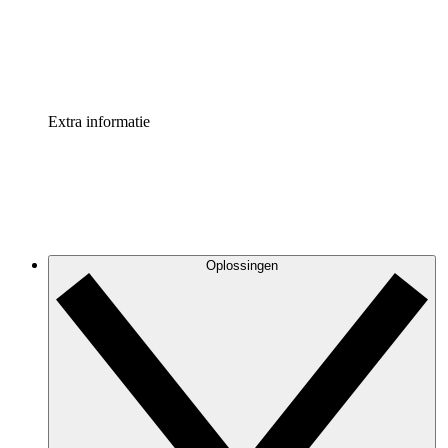
Standaardiseer en verbeter de beheer van procesdocument
Enterprise shield
Voeg een extra laag versterkte beveiliging en controle toe
Extra informatie
Oplossingen