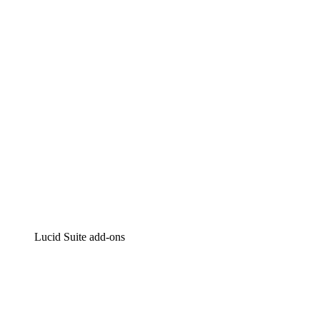
Intelligente diagrammen
Lucidspark
Online whiteboard
airfocus
Product management en roadmapping
Lucid Suite add-ons
Cloud versneller
Begrijp en plan toekomstige veranderingen aan je cloud
infrastructuur beter