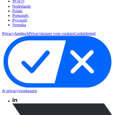
한국인
Nederlands
Polski
Português
Pусский
Svenska
Privacy
Juridisch
Privacykeuzes voor cookies
Cookiebeleid
Je privacyvoorkeuren