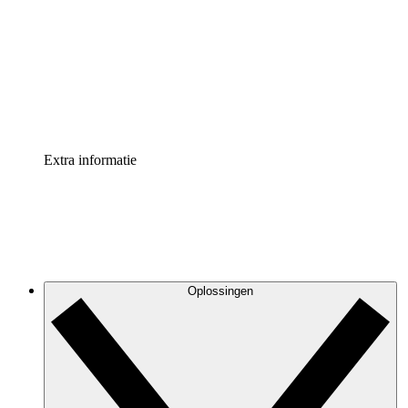
Processversneller
Standaardiseer en verbeter de beheer van
procesdocumentatie
Enterprise shield
Voeg een extra laag versterkte beveiliging en controle
toe
Extra informatie
Oplossingen