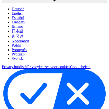
Deutsch
English
Español
Français
Italiano
日本語
한국인
Nederlands
Polski
Português
Pусский
Svenska
Privacy
Juridisch
Privacykeuzes voor cookies
Cookiebeleid