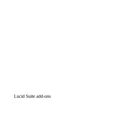
Intelligente diagrammen
Lucidspark
Online whiteboard
airfocus
Product management en roadmapping
Lucid Suite add-ons
Cloud versneller
Begrijp en plan toekomstige veranderingen aan je cloud
infrastructuur beter