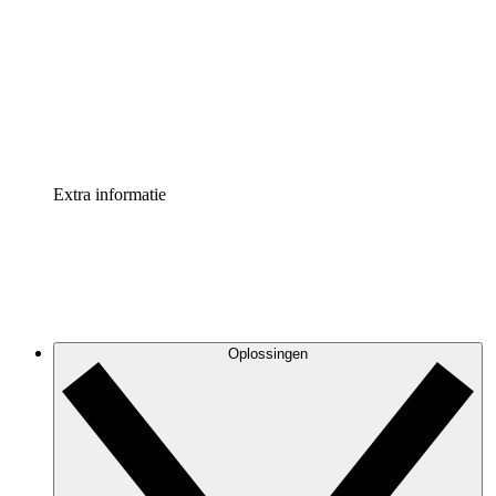
Processversneller
Standaardiseer en verbeter de beheer van
procesdocumentatie
Enterprise shield
Voeg een extra laag versterkte beveiliging en controle
toe
Extra informatie
Oplossingen