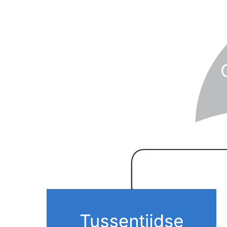
Met deze sjabloon voor een foutenboomanalysediagram kunt u:
de mogelijke oorzaken van een systeemfout in kaart brengen.
de betrouwbaarheid en efficiëntie van kritieke systemen
onderzoeken.
uw systemen verbeteren.
Open deze sjabloon en voeg inhoud toe om dit
foutenboomanalysediagram aan te passen aan uw use case.
Gerelateerde sjablonen