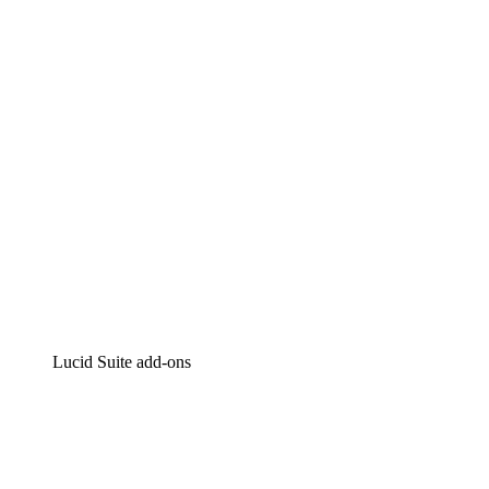
Intelligente diagrammen
Lucidspark
Online whiteboard
airfocus
Product management en roadmapping
Lucid Suite add-ons
Cloud versneller
Begrijp en plan toekomstige veranderingen aan je cloud
infrastructuur beter