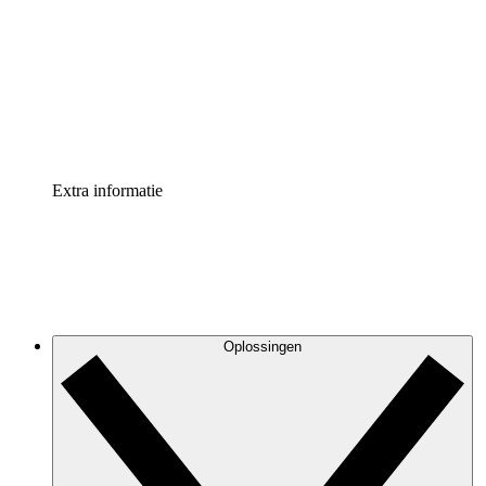
Processversneller
Standaardiseer en verbeter de beheer van
procesdocumentatie
Enterprise shield
Voeg een extra laag versterkte beveiliging en controle
toe
Extra informatie
Oplossingen