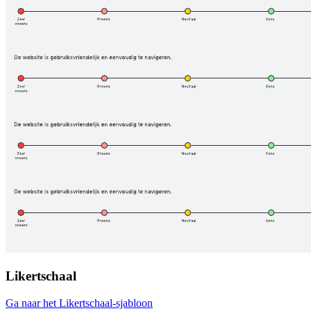
Likertschaal
Ga naar het Likertschaal-sjabloon