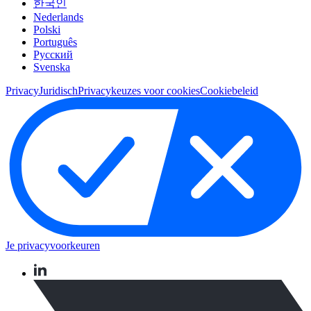
한국인
Nederlands
Polski
Português
Pусский
Svenska
Privacy
Juridisch
Privacykeuzes voor cookies
Cookiebeleid
Je privacyvoorkeuren