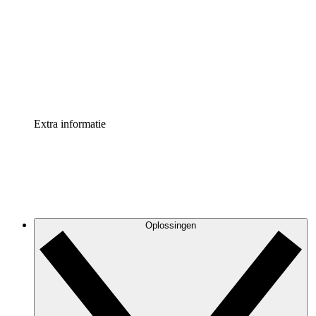
Processversneller
Standaardiseer en verbeter de beheer van
procesdocumentatie
Enterprise shield
Voeg een extra laag versterkte beveiliging en controle
toe
Extra informatie
Oplossingen