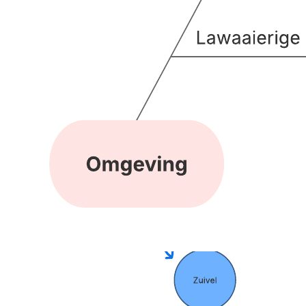
Met dit ishikawa diagram template kun je:
Mogelijke oorzaken van een waargenomen effect
identificeren.
De mogelijke oorzaken die u heeft geïdentificeerd
rangschikken.
Met collega's samenwerken.
Open deze sjabloon voor een gedetailleerd voorbeeld van een
ishikawa diagram dat je aan jouw use case kunt aanpassen.
Gerelateerde sjablonen