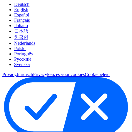
Deutsch
English
Español
Français
Italiano
日本語
한국인
Nederlands
Polski
Português
Pусский
Svenska
Privacy
Juridisch
Privacykeuzes voor cookies
Cookiebeleid