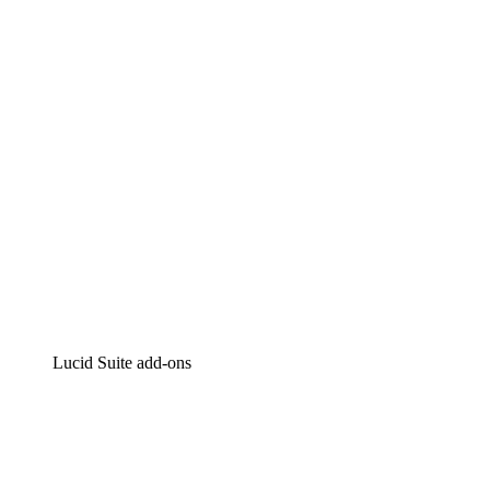
Intelligente diagrammen
Lucidspark
Online whiteboard
airfocus
Product management en roadmapping
Lucid Suite add-ons
Cloud versneller
Begrijp en plan toekomstige veranderingen aan je cloud
infrastructuur beter