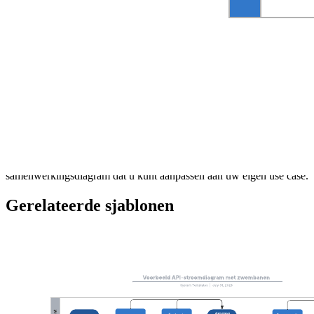
Met deze sjabloon voor een samenwerkingsproductiediagram kunt
u:
Een bedrijfsproces van begin tot eind documenteren.
De interactie en communicatie tussen twee of meer entiteiten
weergeven.
Snel bepalen of een taak efficiënt of inefficiënt is.
Open deze sjabloon voor een gedetailleerd voorbeeld van een
samenwerkingsdiagram dat u kunt aanpassen aan uw eigen use case.
Gerelateerde sjablonen