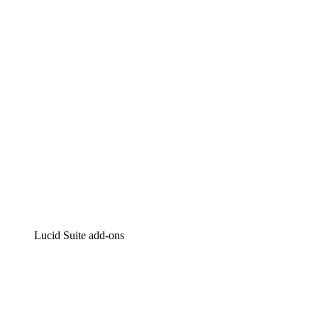
Intelligente diagrammen
Lucidspark
Online whiteboard
airfocus
Product management en roadmapping
Lucid Suite add-ons
Cloud versneller
Begrijp en plan toekomstige veranderingen aan je cloud
infrastructuur beter