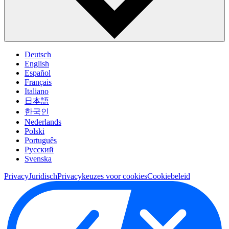
Deutsch
English
Español
Français
Italiano
日本語
한국인
Nederlands
Polski
Português
Pусский
Svenska
Privacy
Juridisch
Privacykeuzes voor cookies
Cookiebeleid