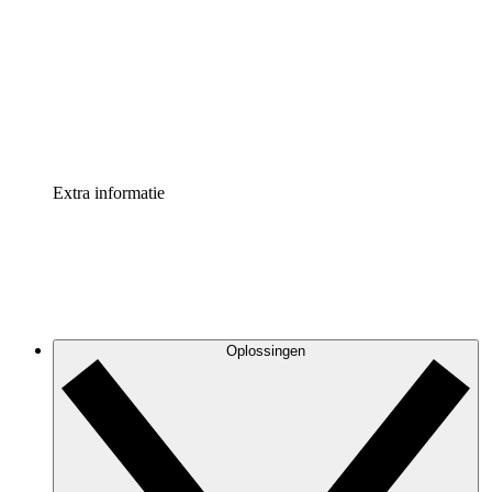
Processversneller
Standaardiseer en verbeter de beheer van
procesdocumentatie
Enterprise shield
Voeg een extra laag versterkte beveiliging en controle
toe
Extra informatie
Oplossingen