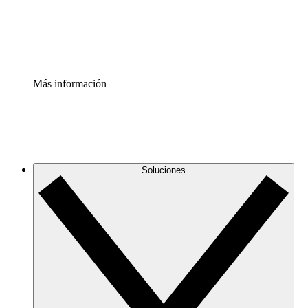
Estandariza y mejora el control de la documentación de p
Enterprise Shield
Añade una capa de seguridad reforzada y control detallad
Más información
Soluciones