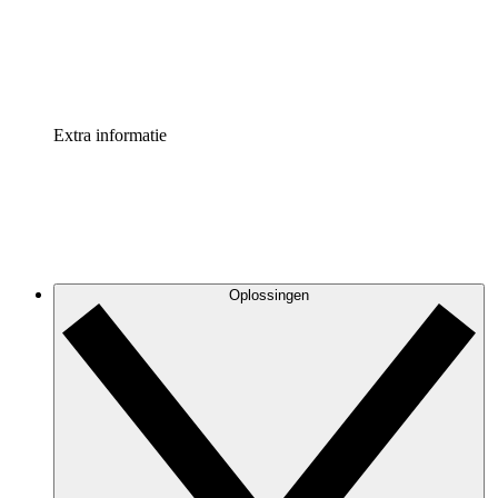
Standaardiseer en verbeter de beheer van procesdocument
Enterprise shield
Voeg een extra laag versterkte beveiliging en controle toe
Extra informatie
Oplossingen