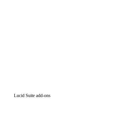
Intelligente diagrammen
Lucidspark
Online whiteboard
airfocus
Product management en roadmapping
Lucid Suite add-ons
Cloud versneller
Begrijp en plan toekomstige veranderingen aan je cloud in
Processversneller