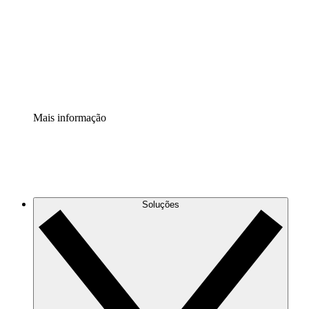
Padronize e melhore a governança da documentação de
processos.
Extensão de segurança
Adicione uma camada de segurança reforçada e
controle granular.
Mais informação
Soluções