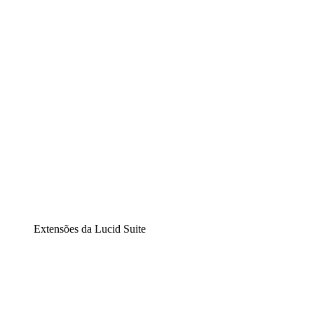
Diagramação inteligente
Lucidspark
Lousa interativa virtual
airfocus
Gestão de produtos e roadmaps
Extensões da Lucid Suite
Extensão Nuvem
Entenda e planeje melhor as mudanças futuras em sua
infraestrutura de nuvem.
Extensão Processos