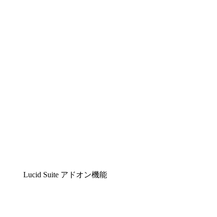
Lucidchart
複雑な内容をチームで分かりやすく理解できるイ
Lucidspark
チームが最高のアイデアを出し合い、行動につな
airfocus
プロダクト管理・ロードマップツール
Lucid Suite アドオン機能
クラウドアクセル
クラウドインフラに対する将来の変更をより良く