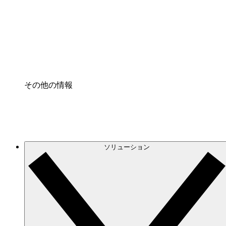
プロセスアクセル
プロセス文書化のガバナンスを標準化し、改善す
Enterprise Shield
強化されたセキュリティと詳細な制御を追加する
その他の情報
ソリューション