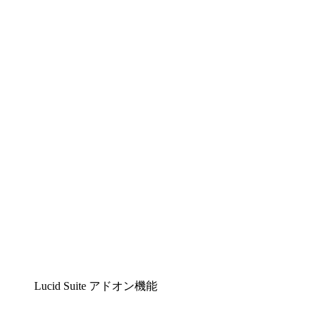
Lucidchart
複雑な内容をチームで分かりやすく理解できるイ
ンテリジェントな作図ソリューション
Lucidspark
チームが最高のアイデアを出し合い、行動につな
げられるバーチャルホワイトボード
airfocus
プロダクト管理・ロードマップツール
Lucid Suite アドオン機能
クラウドアクセル