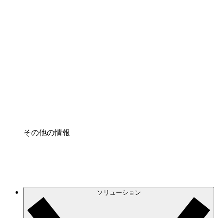
クラウドインフラに対する将来の変更をより良く
理解し、計画を立てましょう。
プロセスアクセル
プロセス文書化のガバナンスを標準化し、改善す
る。
Enterprise Shield
強化されたセキュリティと詳細な制御を追加す
る。
その他の情報
ソリューション