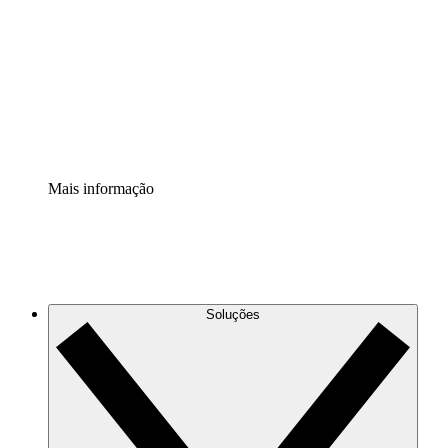
Extensão Processos
Padronize e melhore a governança da documentação de
processos.
Extensão de segurança
Adicione uma camada de segurança reforçada e
controle granular.
Mais informação
Soluções