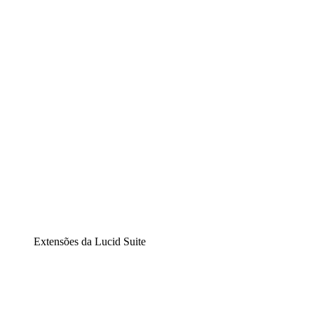
Lucidchart
Diagramação inteligente
Lucidspark
Lousa interativa virtual
airfocus
Gestão de produtos e roadmaps
Extensões da Lucid Suite
Extensão Nuvem
Entenda e planeje melhor as mudanças futuras em sua
infraestrutura de nuvem.