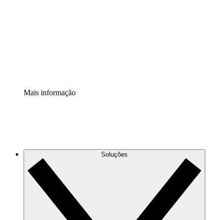
Extensão Processos
Padronize e melhore a governança da documentação de
processos.
Extensão de segurança
Adicione uma camada de segurança reforçada e
controle granular.
Mais informação
Soluções