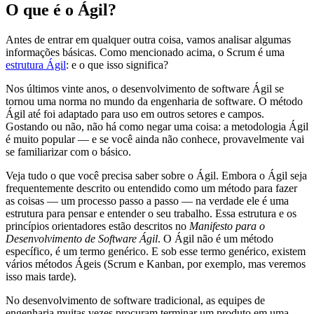
O que é o Ágil?
Antes de entrar em qualquer outra coisa, vamos analisar algumas
informações básicas. Como mencionado acima, o Scrum é uma
estrutura Ágil
: e o que isso significa?
Nos últimos vinte anos, o desenvolvimento de software Ágil se
tornou uma norma no mundo da engenharia de software. O método
Ágil até foi adaptado para uso em outros setores e campos.
Gostando ou não, não há como negar uma coisa: a metodologia Ágil
é muito popular — e se você ainda não conhece, provavelmente vai
se familiarizar com o básico.
Veja tudo o que você precisa saber sobre o Ágil. Embora o Ágil seja
frequentemente descrito ou entendido como um método para fazer
as coisas — um processo passo a passo — na verdade ele é uma
estrutura para pensar e entender o seu trabalho. Essa estrutura e os
princípios orientadores estão descritos no
Manifesto para o
Desenvolvimento de Software Ágil
. O Ágil não é um método
específico, é um termo genérico. E sob esse termo genérico, existem
vários métodos Ágeis (Scrum e Kanban, por exemplo, mas veremos
isso mais tarde).
No desenvolvimento de software tradicional, as equipes de
engenharia muitas vezes procuram terminar um produto em uma