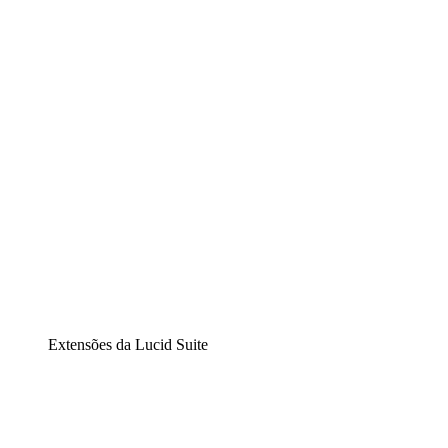
Lucidchart
Diagramação inteligente
Lucidspark
Lousa interativa virtual
airfocus
Gestão de produtos e roadmaps
Extensões da Lucid Suite
Extensão Nuvem
Entenda e planeje melhor as mudanças futuras em sua
infraestrutura de nuvem.