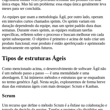
única etapa. Mas há um problema: essa etapa única geralmente leva
meses para ser concluída.
As equipes que usam a metodologia Ágil, por outro lado, operam
em intervalos curtos chamados sprints. Os sprints variam em
duração dependendo da equipe, mas um sprint padrão dura duas
semanas. Durante esses sprints, as equipes realizam tarefas
específicas, refletem sobre o processo e buscam melhorar em cada
sprint subsequente. O objetivo é primeiro e acima de tudo criar um
produto funcional; esse produto é então aperfeiçoado e aprimorado
iterativamente em sprints futuros.
Tipos de estruturas Ágeis
Como mencionado acima, o desenvolvimento de software Ágil não
é um método passo a passo — é uma mentalidade e uma
abordagem. E há inúmeros métodos e estruturas que se enquadram
no termo genérico Ágil. Nesta seção, exploraremos de forma breve
duas das estruturas ágeis com mais destaque: Scrum e Kanban.
Scrum
Um recurso que define o método Scrum é a ênfase na colaboração e
tomada de decisão da equipe. Tarefas e projetos são divididos em