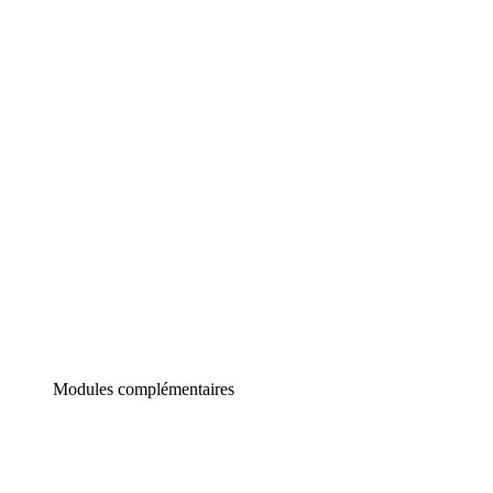
Lucidchart
Diagrammes intelligents
Lucidspark
Tableau blanc virtuel
airfocus
Gestion de produit et roadmapping
Modules complémentaires