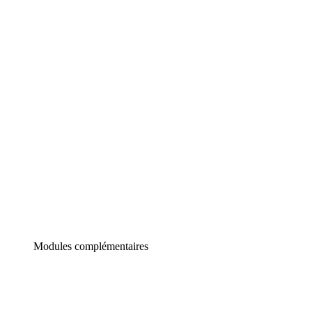
Lucidchart
Diagrammes intelligents
Lucidspark
Tableau blanc virtuel
airfocus
Gestion de produit et roadmapping
Modules complémentaires