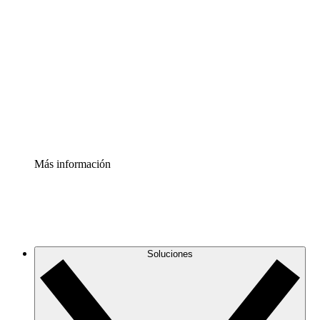
Comprende y planifica mejor los cambios futuros en tu
infraestructura de nube
Acelerador de Procesos
Estandariza y mejora el control de la documentación de
procesos
Enterprise Shield
Añade una capa de seguridad reforzada y control
detallado.
Más información
Soluciones