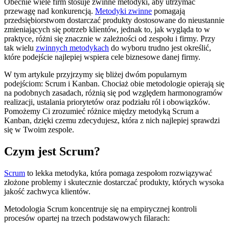
Obecnie wiele firm stosuje zwinne metodyki, aby utrzymać
przewagę nad konkurencją.
Metodyki zwinne
pomagają
przedsiębiorstwom dostarczać produkty dostosowane do nieustannie
zmieniających się potrzeb klientów, jednak to, jak wygląda to w
praktyce, różni się znacznie w zależności od zespołu i firmy. Przy
tak wielu
zwinnych metodykach
do wyboru trudno jest określić,
które podejście najlepiej wspiera cele biznesowe danej firmy.
W tym artykule przyjrzymy się bliżej dwóm popularnym
podejściom: Scrum i Kanban. Chociaż obie metodologie opierają się
na podobnych zasadach, różnią się pod względem harmonogramów
realizacji, ustalania priorytetów oraz podziału ról i obowiązków.
Pomożemy Ci zrozumieć różnice między metodyką Scrum a
Kanban, dzięki czemu zdecydujesz, która z nich najlepiej sprawdzi
się w Twoim zespole.
Czym jest Scrum?
Scrum
to lekka metodyka, która pomaga zespołom rozwiązywać
złożone problemy i skutecznie dostarczać produkty, których wysoka
jakość zachwyca klientów.
Metodologia Scrum koncentruje się na empirycznej kontroli
procesów opartej na trzech podstawowych filarach: