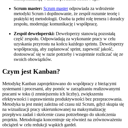
Scrum master:
Scrum master
odpowiada za wdrożenie
metodyki Scrum i dopilnowanie, że zespół rozumie teorię i
praktyki tej metodologii. Osoba ta pełni rolę trenera i doradcy
zespołu, moderując komunikację i współpracę.
Zespół deweloperski:
Deweloperzy stanowią pozostałą
część zespołu. Odpowiadają za wykonanie pracy w celu
uzyskania przyrostu na końcu każdego sprintu. Deweloperzy
współpracują, aby zaplanować sprint, zapewnić jakość,
dostosować się w razie potrzeby i wzajemnie rozliczać się ze
swoich obowiązków.
Czym jest Kanban?
Metodykę Kanban zaprojektowano do współpracy z bieżącymi
systemami i procesami, aby pomóc w zarządzaniu realizowanymi
pracami w toku (i zmniejszeniu ich liczby), zwiększeniu
efektywności i usprawnieniu produktywności bez przepracowania.
Metodyka ta jest mniej zależna od czasu niż Scrum, gdyż skupia się
na wizualizacji pracy ukierunkowanej na maksymalizację
przepływu zadań i skrócenie czasu potrzebnego do ukończenia
projektu. Metodologia koncentruje się również na zrównoważeniu
obciążeń w celu redukcji wąskich gardeł.