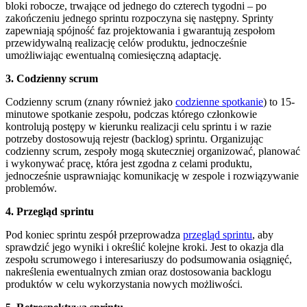
bloki robocze, trwające od jednego do czterech tygodni – po
zakończeniu jednego sprintu rozpoczyna się następny. Sprinty
zapewniają spójność faz projektowania i gwarantują zespołom
przewidywalną realizację celów produktu, jednocześnie
umożliwiając ewentualną comiesięczną adaptację.
3. Codzienny scrum
Codzienny scrum (znany również jako
codzienne spotkanie
) to 15-
minutowe spotkanie zespołu, podczas którego członkowie
kontrolują postępy w kierunku realizacji celu sprintu i w razie
potrzeby dostosowują rejestr (backlog) sprintu. Organizując
codzienny scrum, zespoły mogą skuteczniej organizować, planować
i wykonywać pracę, która jest zgodna z celami produktu,
jednocześnie usprawniając komunikację w zespole i rozwiązywanie
problemów.
4. Przegląd sprintu
Pod koniec sprintu zespół przeprowadza
przegląd sprintu
, aby
sprawdzić jego wyniki i określić kolejne kroki. Jest to okazja dla
zespołu scrumowego i interesariuszy do podsumowania osiągnięć,
nakreślenia ewentualnych zmian oraz dostosowania backlogu
produktów w celu wykorzystania nowych możliwości.