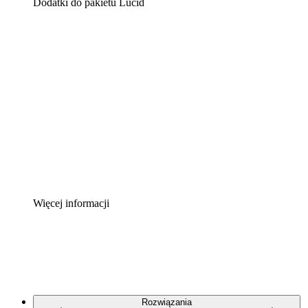
Dodatki do pakietu Lucid
Akcelerator chmury
Lepiej zrozum i zaplanuj przyszłe zmiany w
infrastrukturze chmurowej.
Akcelerator Procesu
Standaryzuj i usprawnij ład organizacyjny w zakresie
dokumentacji procesów.
Enterprise Shield
Zapewnij dodatkową warstwę wzmocnionych
zabezpieczeń i szczegółową kontrolę.
Więcej informacji
Rozwiązania