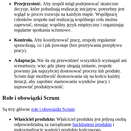
Przejrzystość.
Aby zespół mógł podejmować skuteczne
decyzje, które pobudzają realizację inicjatyw, potrzebny jest
wgląd w proces rozwoju na każdym etapie. Współpracę
członków zespołu nad realizacją wspólnego celu można
zapewnić, stosując wspólny język empiryczny i organizując
regularne spotkania scrumowe.
Kontrola.
Aby koordynować pracę, zespoły regularnie
sprawdzają, co i jak powstaje (bez przerywania przepływu
pracy).
Adaptacja.
Nie da się przewidzieć wszystkich wymagań ani
scenariuszy, więc gdy plany ulegają zmianie, zespoły
powinny jak najszybciej dostosować procesy lub produkt.
Scrum daje możliwość dostosowania się na końcu każdej
iteracji, aby zapobiec marnowaniu wyników pracy i
usprawnić produktywność.
Role i obowiązki Scrum
Są trzy główne
role i obowiązki Scrum
:
Właściciel produktu:
Właściciel produktu jest jedyną osobą
odpowiedzialną za zarządzanie
backlogiem produktu
i
maksymalizację wartości produktu końcowego.