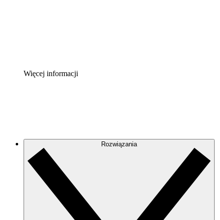
Akcelerator Procesu
Standaryzuj i usprawnij ład organizacyjny w zakresie do
Enterprise Shield
Zapewnij dodatkową warstwę wzmocnionych zabezpiecze
Więcej informacji
Rozwiązania