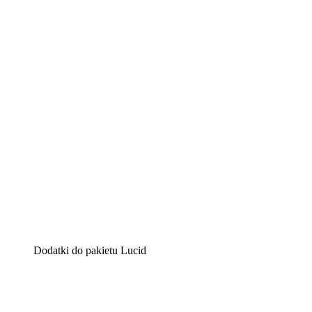
Lucidchart
Inteligentne rozwiązanie do tworzenia diagramów pomag
Lucidspark
Wirtualna tablica, na której zespoły mogą przedstawiać s
airfocus
Platforma do zarządzania produktem i tworzenia map dro
Dodatki do pakietu Lucid
Akcelerator chmury
Lepiej zrozum i zaplanuj przyszłe zmiany w infrastruktu