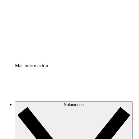
infraestructura de nube
Acelerador de Procesos
Estandariza y mejora el control de la documentación de
procesos
Enterprise Shield
Añade una capa de seguridad reforzada y control
detallado.
Más información
Soluciones