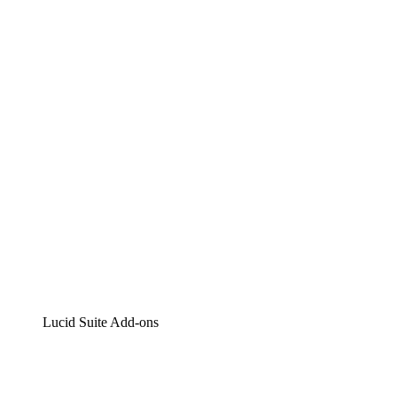
Lucidchart
Intelligente Diagrammerstellung
Lucidspark
Digitales Whiteboarding
airfocus
Produktmanagement und -roadmapping
Lucid Suite Add-ons
Cloud-Accelerator
Besseres Verständnis und Planung künftiger Cloud-Infra