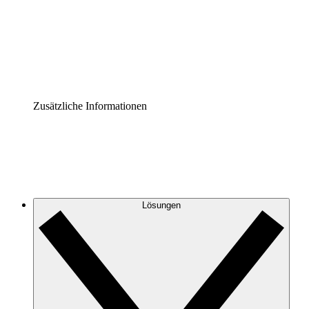
Prozess-Accelerator
Governance der Prozessdokumentation vereinheitlichen u
Enterprise Shield
Zusätzliche Sicherheitslayer und granulare Zugriffskontrol
Zusätzliche Informationen
Lösungen