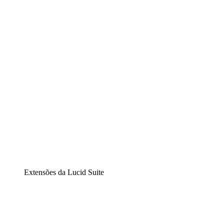
Lucidchart
Diagramação inteligente
Lucidspark
Lousa interativa virtual
airfocus
Gestão de produtos e roadmaps
Extensões da Lucid Suite
Extensão Nuvem
Entenda e planeje melhor as mudanças futuras em sua inf
Extensão Processos