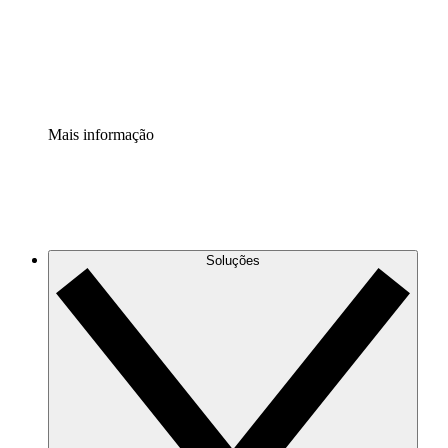
Padronize e melhore a governança da documentação de p
Extensão de segurança
Adicione uma camada de segurança reforçada e controle g
Mais informação
Soluções