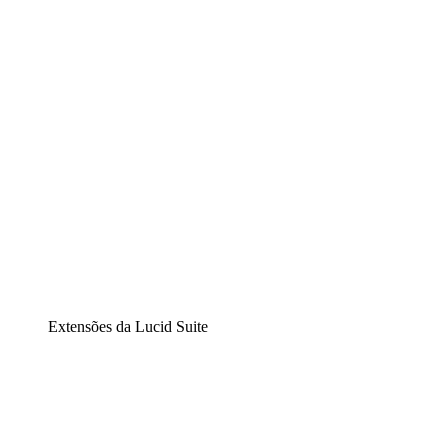
Diagramação inteligente
Lucidspark
Lousa interativa virtual
airfocus
Gestão de produtos e roadmaps
Extensões da Lucid Suite
Extensão Nuvem
Entenda e planeje melhor as mudanças futuras em sua
infraestrutura de nuvem.
Extensão Processos