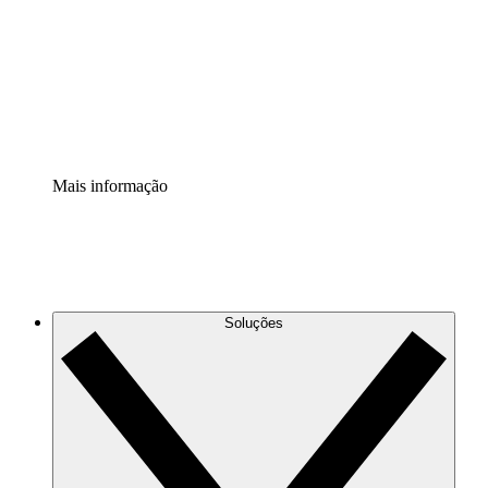
Padronize e melhore a governança da documentação de
processos.
Extensão de segurança
Adicione uma camada de segurança reforçada e
controle granular.
Mais informação
Soluções