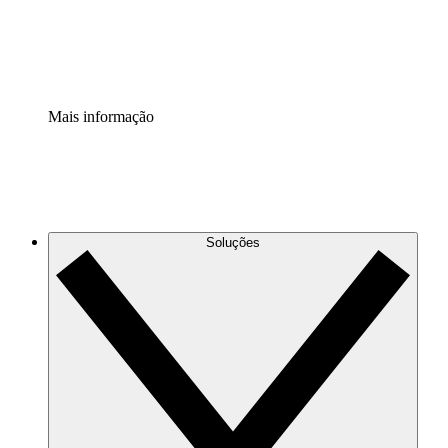
Padronize e melhore a governança da documentação de p
Extensão de segurança
Adicione uma camada de segurança reforçada e controle g
Mais informação
Soluções