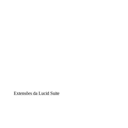
Diagramação inteligente
Lucidspark
Lousa interativa virtual
airfocus
Gestão de produtos e roadmaps
Extensões da Lucid Suite
Extensão Nuvem
Entenda e planeje melhor as mudanças futuras em sua inf
Extensão Processos