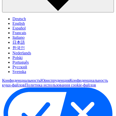
Deutsch
English
Español
Français
Italiano
日本語
한국인
Nederlands
Polski
Português
Pусский
Svenska
Конфиденциальность
Юриспруденция
Конфиденциальность
куки-файлов
Политика использования cookie-файлов