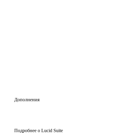
Умная схематизация
Lucidspark
Виртуальная доска для лучших идей
airfocus
Управление продуктами и дорожные карты
Дополнения
Подробнее о Lucid Suite