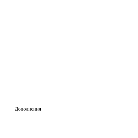
Lucidchart
Умная схематизация
Lucidspark
Виртуальная доска для лучших идей
airfocus
Управление продуктами и дорожные карты
Дополнения