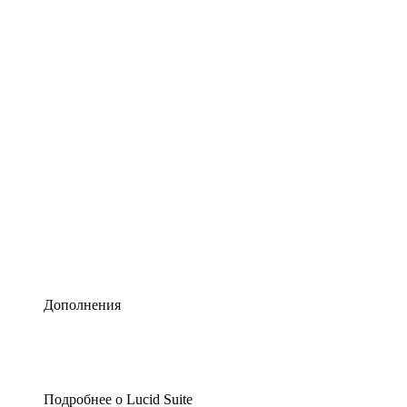
Умная схематизация
Lucidspark
Виртуальная доска для лучших идей
airfocus
Управление продуктами и дорожные карты
Дополнения
Подробнее о Lucid Suite