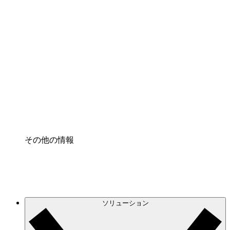
クラウドインフラに対する将来の変更をより良く
理解し、計画を立てましょう。
プロセスアクセル
プロセス文書化のガバナンスを標準化し、改善す
る。
Enterprise Shield
強化されたセキュリティと詳細な制御を追加す
る。
その他の情報
ソリューション