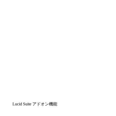
Lucidchart
複雑な内容をチームで分かりやすく理解できるイ
ンテリジェントな作図ソリューション
Lucidspark
チームが最高のアイデアを出し合い、行動につな
げられるバーチャルホワイトボード
airfocus
プロダクト管理・ロードマップツール
Lucid Suite アドオン機能
クラウドアクセル