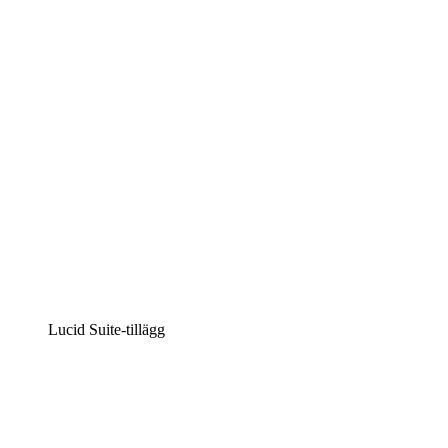
Intelligent diagramskapande
Lucidspark
Virtuell whiteboardanvändning
airfocus
Produkthantering och skapande av färdplaner
Lucid Suite-tillägg
Molnaccelerator
Förstå och planera bättre för framtida förändringar av
din molninfrastruktur.