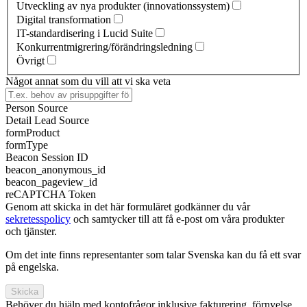
Utveckling av nya produkter (innovationssystem)
Digital transformation
IT-standardisering i Lucid Suite
Konkurrentmigrering/förändringsledning
Övrigt
Något annat som du vill att vi ska veta
Person Source
Detail Lead Source
formProduct
formType
Beacon Session ID
beacon_anonymous_id
beacon_pageview_id
reCAPTCHA Token
Genom att skicka in det här formuläret godkänner du vår
sekretesspolicy
och samtycker till att få e-post om våra produkter
och tjänster.
Om det inte finns representanter som talar Svenska kan du få ett svar
på engelska.
Skicka
Behöver du hjälp med kontofrågor inklusive fakturering, förnyelse