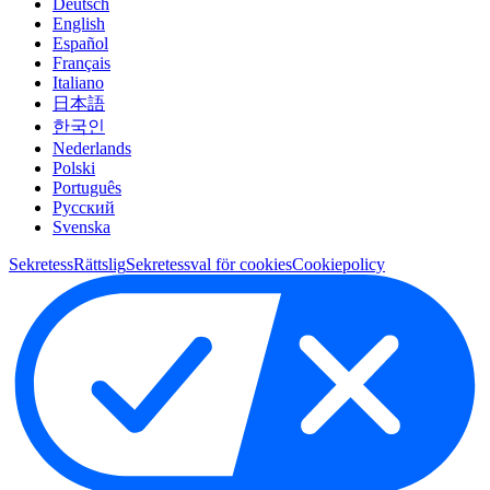
Deutsch
English
Español
Français
Italiano
日本語
한국인
Nederlands
Polski
Português
Pусский
Svenska
Sekretess
Rättslig
Sekretessval för cookies
Cookiepolicy