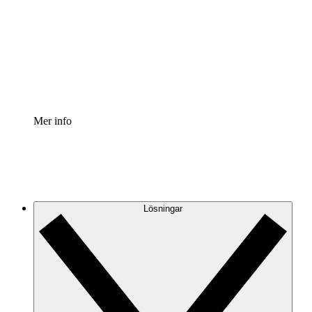
Processaccelerator
Standardisera och förbättra styrningen av
processdokumentation.
Enterprise shield
Lägg till ett förbättrat lager av förstärkt säkerhet och
detaljerad kontroll.
Mer info
Lösningar