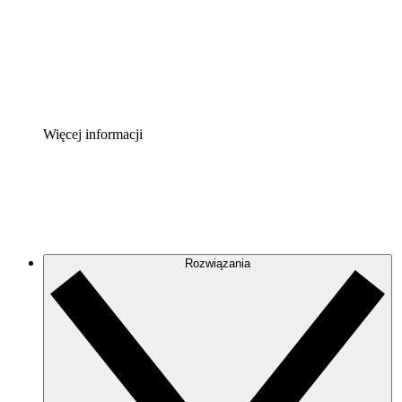
Akcelerator Procesu
Standaryzuj i usprawnij ład organizacyjny w zakresie do
Enterprise Shield
Zapewnij dodatkową warstwę wzmocnionych zabezpiecze
Więcej informacji
Rozwiązania