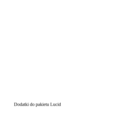
Lucidchart
Inteligentne rozwiązanie do tworzenia diagramów pomag
Lucidspark
Wirtualna tablica, na której zespoły mogą przedstawiać s
airfocus
Platforma do zarządzania produktem i tworzenia map dro
Dodatki do pakietu Lucid
Akcelerator chmury
Lepiej zrozum i zaplanuj przyszłe zmiany w infrastruktu