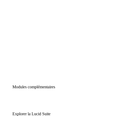
Diagrammes intelligents
Lucidspark
Tableau blanc virtuel
airfocus
Gestion de produit et roadmapping
Modules complémentaires
Explorer la Lucid Suite