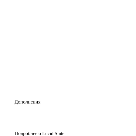
Умная схематизация
Lucidspark
Виртуальная доска для лучших идей
airfocus
Управление продуктами и дорожные карты
Дополнения
Подробнее о Lucid Suite