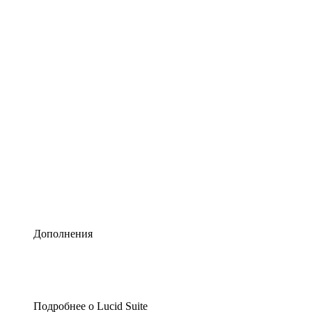
Умная схематизация
Lucidspark
Виртуальная доска для лучших идей
airfocus
Управление продуктами и дорожные карты
Дополнения
Подробнее о Lucid Suite