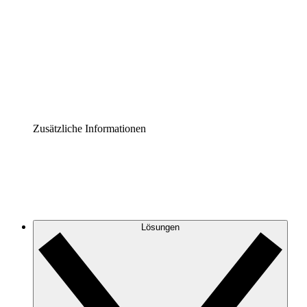
Prozess-Accelerator
Governance der Prozessdokumentation vereinheitlichen
und stärken.
Enterprise Shield
Zusätzliche Sicherheitslayer und granulare
Zugriffskontrolle.
Zusätzliche Informationen
Lösungen