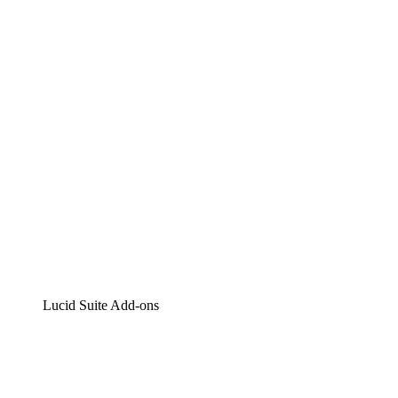
Lucidchart
Intelligente Diagrammerstellung
Lucidspark
Digitales Whiteboarding
airfocus
Produktmanagement und -roadmapping
Lucid Suite Add-ons
Cloud-Accelerator
Besseres Verständnis und Planung künftiger Cloud-
Infrastruktur-Änderungen.