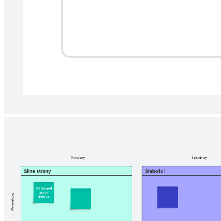
Uszereguj pomysły na inicjatywy AI na macierzy 2x2, porównując
wartość biznesową i wykonalność.
Powiązane szablony