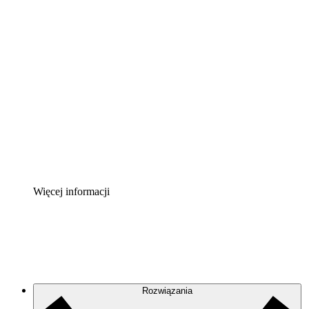
Akcelerator chmury
Lepiej zrozum i zaplanuj przyszłe zmiany w
infrastrukturze chmurowej.
Akcelerator Procesu
Standaryzuj i usprawnij ład organizacyjny w zakresie
dokumentacji procesów.
Enterprise Shield
Zapewnij dodatkową warstwę wzmocnionych
zabezpieczeń i szczegółową kontrolę.
Więcej informacji
Rozwiązania