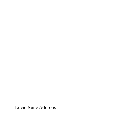
Lucidchart
Intelligente Diagrammerstellung
Lucidspark
Digitales Whiteboarding
airfocus
Produktmanagement und -roadmapping
Lucid Suite Add-ons
Cloud-Accelerator
Besseres Verständnis und Planung künftiger Cloud-
Infrastruktur-Änderungen.