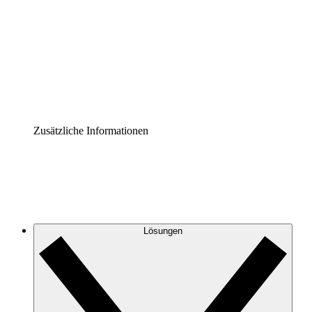
Prozess-Accelerator
Governance der Prozessdokumentation vereinheitlichen
und stärken.
Enterprise Shield
Zusätzliche Sicherheitslayer und granulare
Zugriffskontrolle.
Zusätzliche Informationen
Lösungen