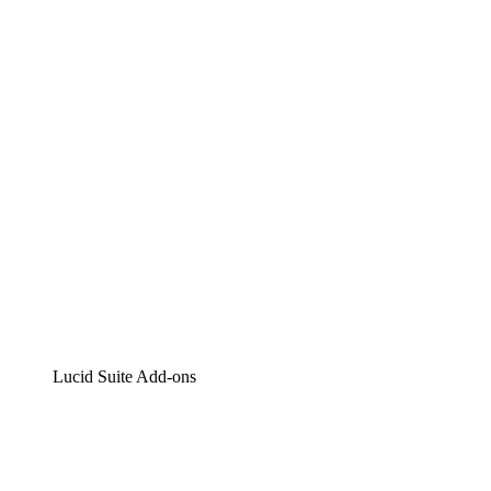
Lucidchart
Intelligente Diagrammerstellung
Lucidspark
Digitales Whiteboarding
airfocus
Produktmanagement und -roadmapping
Lucid Suite Add-ons
Cloud-Accelerator
Besseres Verständnis und Planung künftiger Cloud-
Infrastruktur-Änderungen.