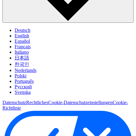
Deutsch
English
Español
Français
Italiano
日本語
한국인
Nederlands
Polski
Português
Pусский
Svenska
Datenschutz
Rechtliches
Cookie-Datenschutzeinstellungen
Cookie-
Richtlinie