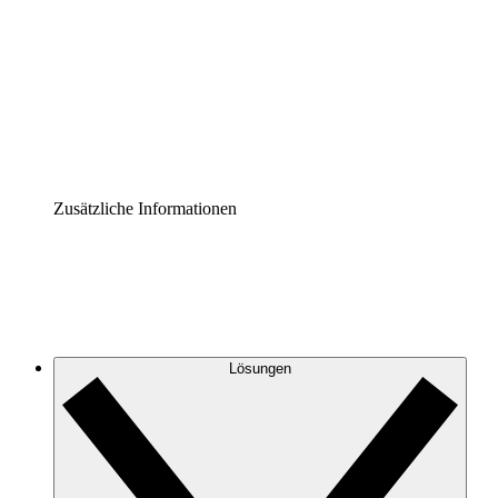
Prozess-Accelerator
Governance der Prozessdokumentation vereinheitlichen
und stärken.
Enterprise Shield
Zusätzliche Sicherheitslayer und granulare
Zugriffskontrolle.
Zusätzliche Informationen
Lösungen