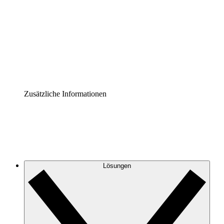
Prozess-Accelerator
Governance der Prozessdokumentation vereinheitlichen
und stärken.
Enterprise Shield
Zusätzliche Sicherheitslayer und granulare
Zugriffskontrolle.
Zusätzliche Informationen
Lösungen