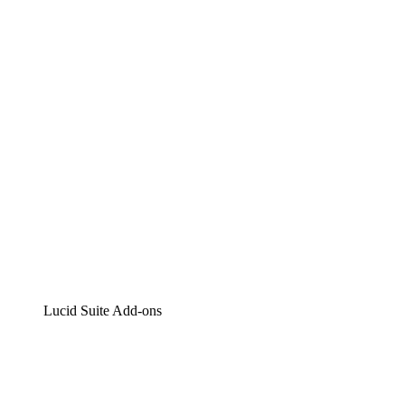
Lucidchart
Intelligente Diagrammerstellung
Lucidspark
Digitales Whiteboarding
airfocus
Produktmanagement und -roadmapping
Lucid Suite Add-ons
Cloud-Accelerator
Besseres Verständnis und Planung künftiger Cloud-
Infrastruktur-Änderungen.