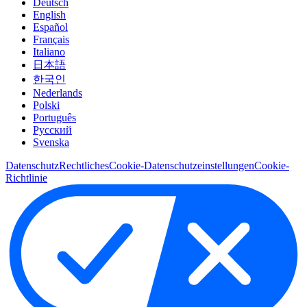
Deutsch
English
Español
Français
Italiano
日本語
한국인
Nederlands
Polski
Português
Pусский
Svenska
Datenschutz
Rechtliches
Cookie-Datenschutzeinstellungen
Cookie-
Richtlinie