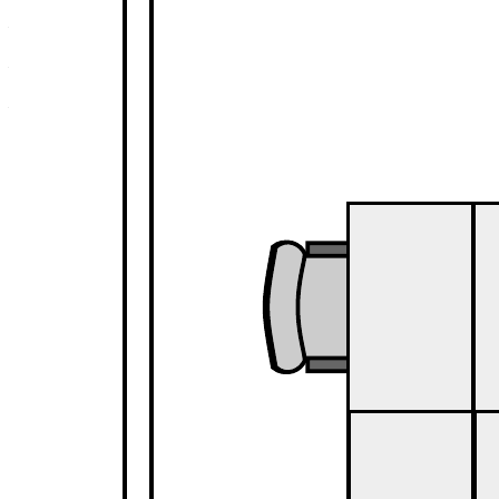
– Den Grundriss eines Objekts maßstabsgetreu aus der
Vogelperspektive darstellen
– Ermitteln, wie Sie Ihre Möbel und andere
Einrichtungsgegenstände am besten platzieren oder arrangieren
– Auf die Grundrissbibliothek von Lucidchart zugreifen
Öffnen Sie diese Vorlage und fügen Sie Inhalte hinzu, um diesen
Grundriss an Ihren Anwendungsfall anzupassen.
Verwandte Vorlagen