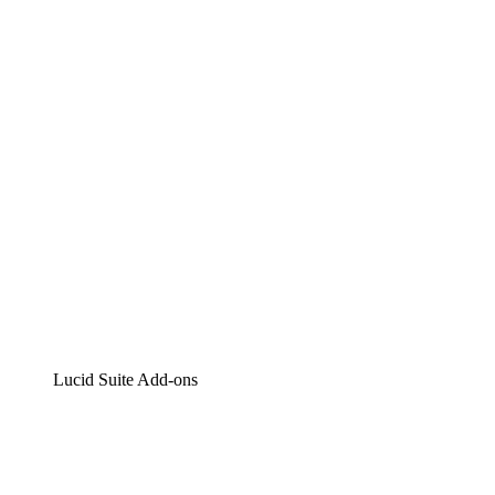
Lucidchart
Intelligente Diagrammerstellung
Lucidspark
Digitales Whiteboarding
airfocus
Produktmanagement und -roadmapping
Lucid Suite Add-ons
Cloud-Accelerator
Besseres Verständnis und Planung künftiger Cloud-
Infrastruktur-Änderungen.