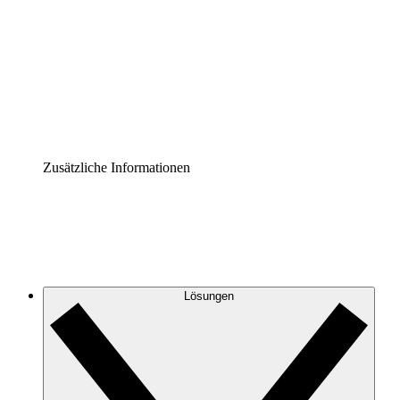
Prozess-Accelerator
Governance der Prozessdokumentation vereinheitlichen
und stärken.
Enterprise Shield
Zusätzliche Sicherheitslayer und granulare
Zugriffskontrolle.
Zusätzliche Informationen
Lösungen