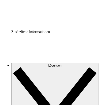
Governance der Prozessdokumentation vereinheitlichen u
Enterprise Shield
Zusätzliche Sicherheitslayer und granulare Zugriffskontrol
Zusätzliche Informationen
Lösungen