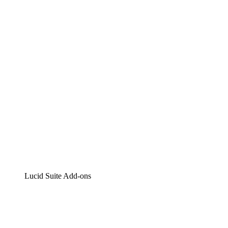
Lucidchart
Intelligente Diagrammerstellung
Lucidspark
Digitales Whiteboarding
airfocus
Produktmanagement und -roadmapping
Lucid Suite Add-ons
Cloud-Accelerator
Besseres Verständnis und Planung künftiger Cloud-Infra
Prozess-Accelerator