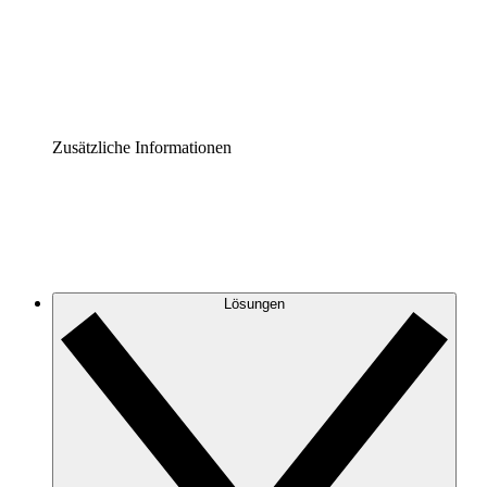
Governance der Prozessdokumentation vereinheitlichen u
Enterprise Shield
Zusätzliche Sicherheitslayer und granulare Zugriffskontrol
Zusätzliche Informationen
Lösungen