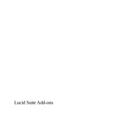
Lucidchart
Intelligente Diagrammerstellung
Lucidspark
Digitales Whiteboarding
airfocus
Produktmanagement und -roadmapping
Lucid Suite Add-ons
Cloud-Accelerator
Besseres Verständnis und Planung künftiger Cloud-Infra
Prozess-Accelerator