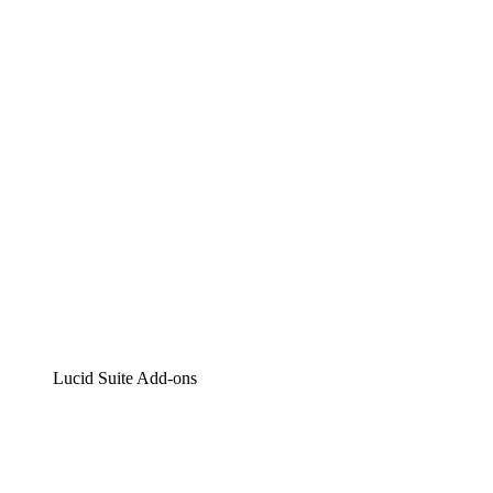
Lucidchart
Intelligente Diagrammerstellung
Lucidspark
Digitales Whiteboarding
airfocus
Produktmanagement und -roadmapping
Lucid Suite Add-ons
Cloud-Accelerator
Besseres Verständnis und Planung künftiger Cloud-
Infrastruktur-Änderungen.