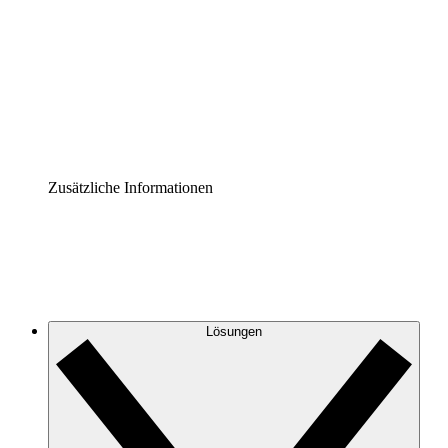
Prozess-Accelerator
Governance der Prozessdokumentation vereinheitlichen
und stärken.
Enterprise Shield
Zusätzliche Sicherheitslayer und granulare
Zugriffskontrolle.
Zusätzliche Informationen
Lösungen